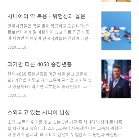
정 부분은 맞고 일정 부분은 틀립니다. 시니어와
다. 이는 노화와 관련된 여러 세포 경로를 활성화
잠에 대해 알려드립니다. 잠(수면) 사람은 평균적
시켜 노화의 진행속도를 더디게 합니다. 실제 미
으로 인생의 26년 6개월을 잠으로 보냅니다. 하
시니어의 약 복용 - 위험성과 옳은 약 복용방법
국 인지애나주 볼 메모리올 병원에서 하루 15초
루 잠자는 시간은 나이에 상관없이 7-9시간을 권
씩 웃으..
한국사람들은 약을 많이 복용하고 있습니다. 의
장합니다. 사람들은 잠을 잘때 우리의 뇌도 활동
료보험체계가 잘 마련되어 있고 의료 접근성 좋
을 멈추고 휴식을 취한다고 생각하지만 사실 그
아 처방받기 쉬우며 한국사람들은 건강에 대한
렇지 않습니다. 오히려 왕성하게 활성화됩니다.
관심도 높기 때문입니다. 대부분의 시니어는 만
수면의 단계 수면은 총 4단계로 이 네 단계를 거
2024. 1. 18.
성질환을 가지고 있어 약을 복용하는 것은 당연
치며 반복됩니다. 한 주기당 60~90분 정도 지속
합니다. 하지만 한국의 경우 본인이 가지고 있는
됩니다. 잠을 잘 잔다면 약 8시간 후에 저절로 깨
질환에 비해 약을 과하게 복용 중이거나 장기적
과거완 다른 4050 중장년층
어납니다. 첫번째 단계 수면의 시작단계로 10..
으로 먹는 것으로 나타났습니다. 이는 또 다른 부
현재 4050 중장년층은 어떤 삶을 살고 있을까
작용을 발생시켜 특히 시니어의 건강에 큰 부작
요? 가정을 이루고 자식교육에 관심을 가지며 살
용이 발생될 수 있습니다. 약을 대하는 생각과 옳
고 있을까요? 과거엔 대부분의 중장년층이 그랬
바른 약 복용 방법, 약의 위험성에 대해 알려드립
습니다. 하지만 지금은 아닙니다. 직업의 다양화
니다. 약 복용의 목적 내가 가지고 있는 질환을 잘
2024. 1. 16.
와 평균수명의 연장과 함께 다양한 가치관으로
조절해서 건강한 상태를 유지하는 것 약을 많이
인해 다양한 삶을 살고 있습니다. 과거완 다른 중
복용 중인 시니어 2019년 OECD통계에 따르면
장년층 한국의 과거 중장년과 지금의 중장년들은
소외되고 있는 시니어 남성
75세 이상 환자 중 5개 이상의 약을 복용 중인 사
다른 삶을 살고 있습니다. 얼마나 다른 삶을 살고
람의 ..
소외, 고독의 위기를 겪고 있는 1인 가구 중 시니아 남성이 큰 비중
있을까요? 비슷했던 생애주기 과거 사람들은 연
을 차지하고 있습니다. 소외, 고독이 지속되면 이후 고독사 위험군
령층에 따라 비슷한 생애를 겪었습니다. 20대엔
에 놓이게 됩니다. 왜 시니어 남성이 위험한지 그 원인과 해결방법
취업과 결혼, 30대엔 결혼, 출산과 가정위주의 생