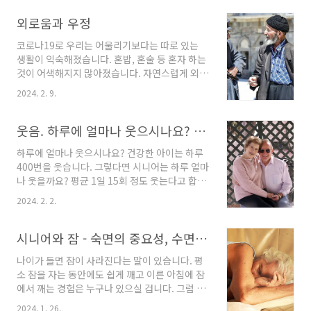
고는 있지만 딱! 한 문장으로 설명하기는 어려운 개념입니다. '현명
외로움과 우정
한 선택을 한다'는 어원이 라틴어에서 왔습니다. 이는 잘 판단하고
이해하여 추론한다는 의미를 담고 있습니다. 지능의 종류과거 일률
코로나19로 우리는 어울리기보다는 따로 있는
적인 측정방법이었다면 현재는 상황과 목적에 따라 다양한 방법으
생활이 익숙해졌습니다. 혼밥, 혼술 등 혼자 하는
로 측정하고 있습니다.결정화된 지능 - 기존 지식, 경험, 판단력, 추
것이 어색해지지 많아졌습니다. 자연스럽게 외로
론과 관련된 것으로 주로 의미, 단어 조합, 사회적 판단 등으로 측정
움을 느끼는 경우가 많아졌고 지금은 전 연령층
됩..
2024. 2. 9.
에 외로움이 익숙해졌습니다. 그렇다면 외로움을
느끼는 것이 당연한 걸까요? 아닙니다. 외로움에
대해 알아보고 외로움을 가장 잘 이겨낼 수 있는
웃음. 하루에 얼마나 웃으시나요? 웃어야하는 이유
방법에 대해 알아보겠습니다. 외로움 '혼자가 되
하루에 얼마나 웃으시나요? 건강한 아이는 하루
어 쓸쓸한 마음이나 느끼는것'을 뜻하는 외로움
400번을 웃습니다. 그렇다면 시니어는 하루 얼마
은 2020년 코로나바이러스의 확산을 막기 위해
나 웃을까요? 평균 1일 15회 정도 웃는다고 합니
사회적 거리 두기나 자가격리를 통해 시니어를
다. 성인이 된 후엔 대부분의 사람들은 웃음이 적
포함한 전 세대가 겪었습니다. 미국의 공중보건
2024. 2. 2.
어졌습니다. 웃음은 단순히 표현중에 하나가 아
국장 비벡 머시는 외로움에 대해 알코올 의존증,
니라 사람의 신체적, 심리적 기능에 많은 도움이
약물중독, 불안, 우울증, 폭력. 비만을 비롯한 현
되는 행동입니다. 과거 사람들은 이미 웃음의 장
시니어와 잠 - 숙면의 중요성, 수면장애, 잘 자려면?
재의 수많은 유행병의 근본 원인으로 규정했습니
점을 알고 웃는 것을 권장헀습니다. 웃음이 만병
다. 혼자 사..
나이가 들면 잠이 사라진다는 말이 있습니다. 평
통치약이란 말이 있을 정도니까요. 왜 우리는 웃
소 잠을 자는 동안에도 쉽게 깨고 이른 아침에 잠
어야 하는지 웃음에 대해 알아보겠습니다. 웃음
에서 깨는 경험은 누구나 있으실 겁니다. 그럼 이
의 기능 - 신체적 웃음은 근육운동, 호흡과 혈액
현상이 노화로 인한 자연스러운 현상일까요? 일
순환을 늘리고 소화개선, 정서적 안장감을 줍니
2024. 1. 26.