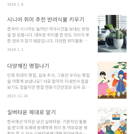
에 대해 알아보겠습니다. 중장년 남성이 위험군 보건복지부에 따르
활, 40-50대엔 사회중심축으로 가족부양, 60대
2024. 1. 6.
면 최근 5년간 고독사로 숨진 남성이 약 85%로 여성보다는 5배 많
이후엔 은퇴와 제2의 인생, 70대 이후엔 노후의
고 그중 50대 이상은 약 70%로 나타났습니다. 이는 은퇴 이후 1인
삶을 보냈습니다. 대부분의 사람들이 해당 연령
시니어 취미 추천 반려식물 키우기
남성시니어 대부분이 고독사 위험에 처해 있다고 해도 과언이 아닙
대에 크게 벗어나지 않은 삶을 보냈습니다. 사회
니다. 은퇴 이후 생활환경의 변화에 제대로 적응을 하지 못하고 점
의..
한국의 시니어는 늘어난 여가시간을 보내는 방법
점 은둔형 외톨이로 살아가다 쓸쓸히 죽음을 맞이하는 경우가 많아
을 잘 모릅니다. 대부분 취미를 한 번도 가지지 못
지고 있습니다. 외톨이가 되는 원인 50대 남성은 여러 가지 변화를
한 경우가 많기 때문입니다. 다양한 취미활동 중
겪는 시기입니다. 50세 이후엔 대부분이 이혼, 사별, ..
처음 가져보기에 좋고 집에서 할 수 있으며 난이
2024. 1. 1.
도도 낮은 취미로 반려식물 키우기가 있습니다.
반려식물 인간과 정서적 교감을 하는 식물로 실
내외에서 쉽게 기를 수 있고 식용을 주목적으로
다양해진 명절나기
기르지 않습니다. 이는 반려동물과 비슷하지만
민족 최대의 명절, 설과 추석. 그동안 우리는 명절
관리가 동물보다는 덜하고 산책 등 관리에 많은
을 어떻게 보냈나요? 서로 떨어져 지내면서 얼굴
체력이 필요치 많아 처음 취미를 가져보는 시니
보기도 힘들지만 명절 연휴기간만큼은 모두 모여
어에게 적합한 취미활동입니다. 반려식물을 취미
함께 조상을 기리고 담소와 덕담을 나누면서 즐
로 추천하는 이유 관리가 쉽다입니다. 다른 취미
2023. 12. 24.
거운 시간을 보냈습니다. 그런데 어느 순간 명절
활동에 비해 덜 활동적이고 내 집에서 할 수 있는
나기가 다양해졌습니다. 젊은 세대들은 명절을
취미입니다. 식물을 키우는 것이기에 기본적인
어떻게 보내는지, 왜 갑작스럽게 바뀌게 된 건지,
실버타운 제대로 알기
관리는 해야 하지만 자금이 적게 들고 시작이 쉽
시니어 입장에선 바뀐 모습들에 어떻게 반응하면
고 실패는 적습니..
한국에선 아직은 낯선 실버타운. 기본적인 돌봄
좋은지 알아보겠습니다. 명절 나기 온라인대체
을 받으며 또래와 왕래하며 취미 등 여유로운 생
디지털기기의 발달과 보급으로 누구나 영상통화
활을 할 수 있는 실버타운에 대해 알아보겠습니